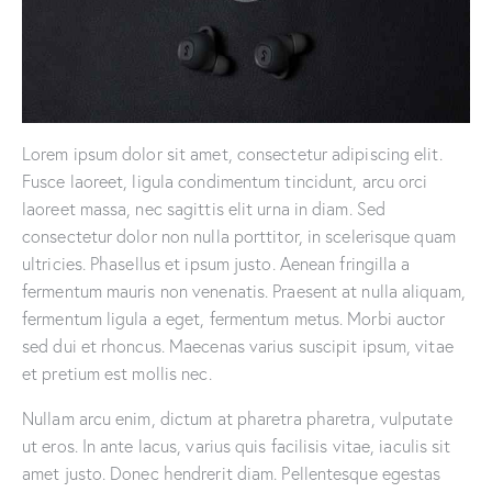
Lorem ipsum dolor sit amet, consectetur adipiscing elit.
Fusce laoreet, ligula condimentum tincidunt, arcu orci
laoreet massa, nec sagittis elit urna in diam. Sed
consectetur dolor non nulla porttitor, in scelerisque quam
ultricies. Phasellus et ipsum justo. Aenean fringilla a
fermentum mauris non venenatis. Praesent at nulla aliquam,
fermentum ligula a eget, fermentum metus. Morbi auctor
sed dui et rhoncus. Maecenas varius suscipit ipsum, vitae
et pretium est mollis nec.
Nullam arcu enim, dictum at pharetra pharetra, vulputate
ut eros. In ante lacus, varius quis facilisis vitae, iaculis sit
amet justo. Donec hendrerit diam. Pellentesque egestas