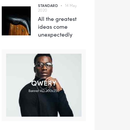
STANDARD
14 May
2020
All the greatest
ideas come
unexpectedly