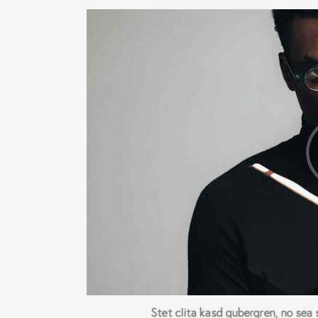
Stet clita kasd gubergren, no sea 