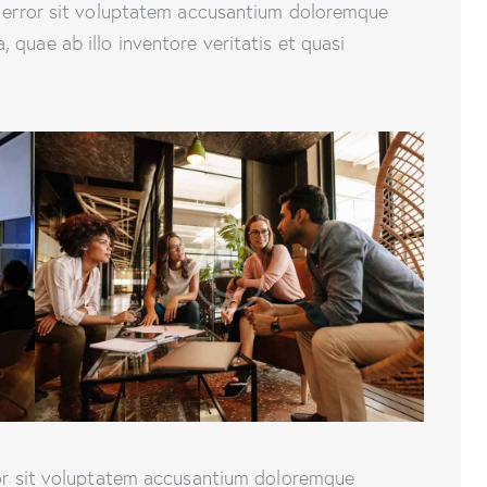
s error sit voluptatem accusantium doloremque
quae ab illo inventore veritatis et quasi
rror sit voluptatem accusantium doloremque