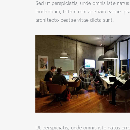
Sed ut perspiciatis, unde omnis iste natu
laudantium, totam rem aperiam eaque ipsa, 
architecto beatae vitae dicta sunt.
Ut perspiciatis, unde omnis iste natus e