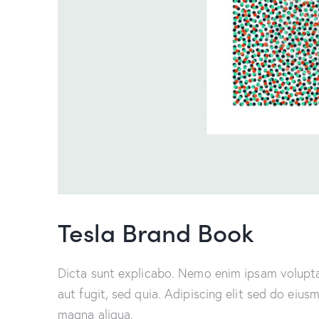
Tesla Brand Book
Dicta sunt explicabo. Nemo enim ipsam volupta
aut fugit, sed quia. Adipiscing elit sed do eiu
magna aliqua.