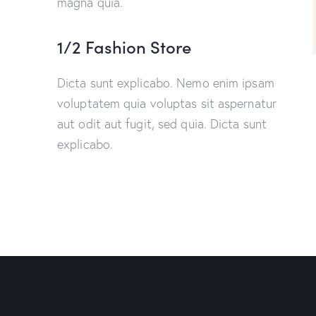
magna quia.
1/2 Fashion Store
Dicta sunt explicabo. Nemo enim ipsam
voluptatem quia voluptas sit aspernatur
aut odit aut fugit, sed quia. Dicta sunt
explicabo.