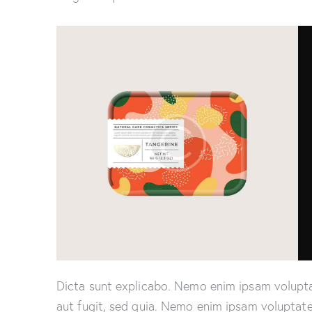
Dicta sunt explicabo. Nemo enim ipsam volupta
aut fugit, sed quia. Nemo enim ipsam voluptate