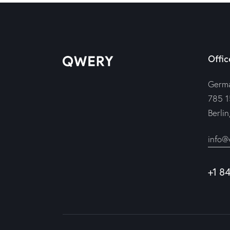
Offic
Germ
785 1
Berli
info@
+1 8