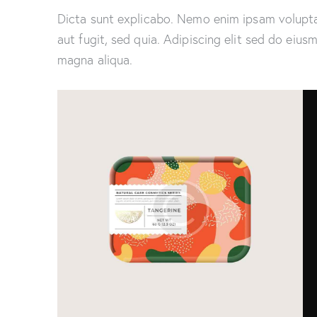
Dicta sunt explicabo. Nemo enim ipsam volupta
aut fugit, sed quia. Adipiscing elit sed do eiu
magna aliqua.