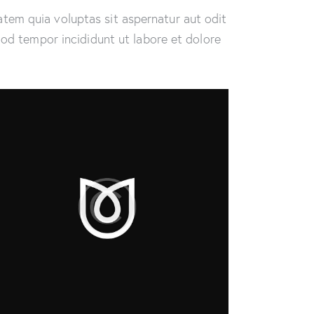
tem quia voluptas sit aspernatur aut odit
smod tempor incididunt ut labore et dolore