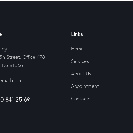
e
Links
any —
Home
5h Street, Office 478
Services
n, De 81566
About Us
email.com
Appointment
40 841 25 69
Contacts