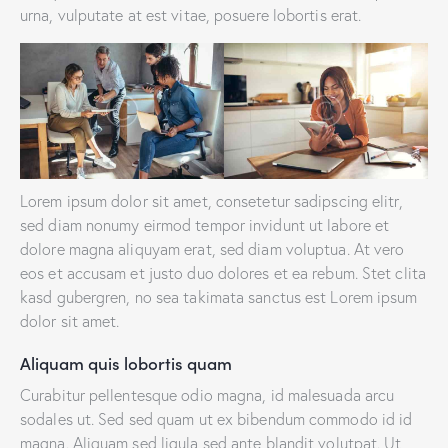
urna, vulputate at est vitae, posuere lobortis erat.
Lorem ipsum dolor sit amet, consetetur sadipscing elitr,
sed diam nonumy eirmod tempor invidunt ut labore et
dolore magna aliquyam erat, sed diam voluptua. At vero
eos et accusam et justo duo dolores et ea rebum. Stet clita
kasd gubergren, no sea takimata sanctus est Lorem ipsum
dolor sit amet.
Aliquam quis lobortis quam
Curabitur pellentesque odio magna, id malesuada arcu
sodales ut. Sed sed quam ut ex bibendum commodo id id
magna. Aliquam sed ligula sed ante blandit volutpat. Ut