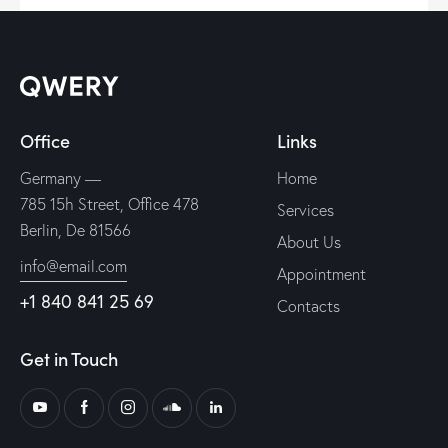
Office
Links
Germany —
Home
785 15h Street, Office 478
Services
Berlin, De 81566
About Us
info@email.com
Appointment
+1 840 841 25 69
Contacts
Get in Touch