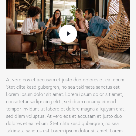
At vero eos et accusam et justo duo dolores et ea rebum.
Stet clita kasd gubergren, no sea takimata sanctus est
Lorem ipsum dolor sit amet. Lorem ipsum dolor sit amet,
consetetur sadipscing elitr, sed diam nonumy eirmod
tempor invidunt ut labore et dolore magna aliquyam erat,
sed diam voluptua. At vero eos et accusam et justo duo
dolores et ea rebum. Stet clita kasd gubergren, no sea
takimata sanctus est Lorem ipsum dolor sit amet. Lorem