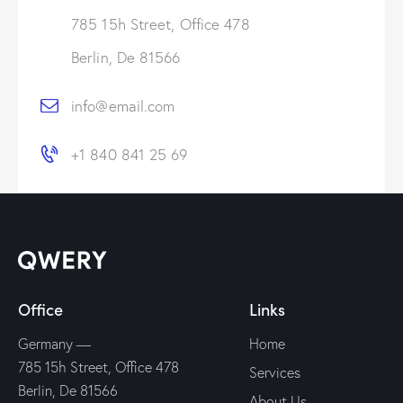
785 15h Street, Office 478
Berlin, De 81566
info@email.com
+1 840 841 25 69
Office
Links
Germany —
Home
785 15h Street, Office 478
Services
Berlin, De 81566
About Us