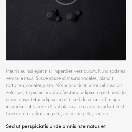
Mauris eu nisi eget nisi imperdiet vestibulum. Nunc sodales
vehicula risus. Suspendisse id mauris sodales, blandit
tortor eu, sodales justo. Morbi tincidunt, ante vel suscipit
volutpat, turpis enim volutpSectetur adipiscing elit, sed do
eiusm onsectetur adipiscing elit, sed do eiusm od tempor
incididunt ut labore. Ut vel placerat eros, eu tincidunt velit.
Consectetur adipiscing elit, adipiscing elit, sed do.
Sed ut perspiciatis unde omnis iste natus et