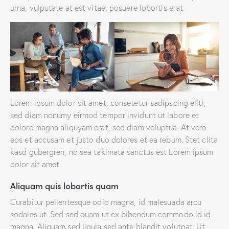
urna, vulputate at est vitae, posuere lobortis erat.
Lorem ipsum dolor sit amet, consetetur sadipscing elitr,
sed diam nonumy eirmod tempor invidunt ut labore et
dolore magna aliquyam erat, sed diam voluptua. At vero
eos et accusam et justo duo dolores et ea rebum. Stet clita
kasd gubergren, no sea takimata sanctus est Lorem ipsum
dolor sit amet.
Aliquam quis lobortis quam
Curabitur pellentesque odio magna, id malesuada arcu
sodales ut. Sed sed quam ut ex bibendum commodo id id
magna. Aliquam sed ligula sed ante blandit volutpat. Ut