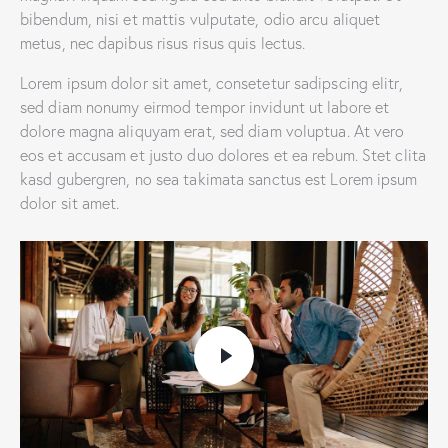
bibendum, nisi et mattis vulputate, odio arcu aliquet
metus, nec dapibus risus risus quis lectus.
Lorem ipsum dolor sit amet, consetetur sadipscing elitr,
sed diam nonumy eirmod tempor invidunt ut labore et
dolore magna aliquyam erat, sed diam voluptua. At vero
eos et accusam et justo duo dolores et ea rebum. Stet clita
kasd gubergren, no sea takimata sanctus est Lorem ipsum
dolor sit amet.