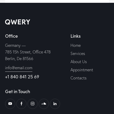
Office
Links
Germany —
Home
785 15h Street, Office 478
Services
Berlin, De 81566
About Us
info@email.com
Appointment
+1 840 841 25 69
Contacts
Get in Touch